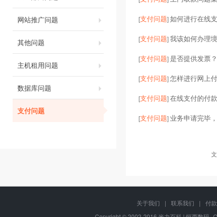
支付问题
如何进行在线
网站推广问题
[
]
支付问题
我该如何办理
[
]
其他问题
支付问题
是否提供发票？
[
]
主机租用问题
支付问题
怎样进行网上
[
]
数据库问题
支付问题
在线支付的付
[
]
支付问题
支付问题
业务申请完毕
[
]
文
关于我们
|
联系我们
|
付款
Copyright © 2002-2016 米力百科 | 恒西数码--OM