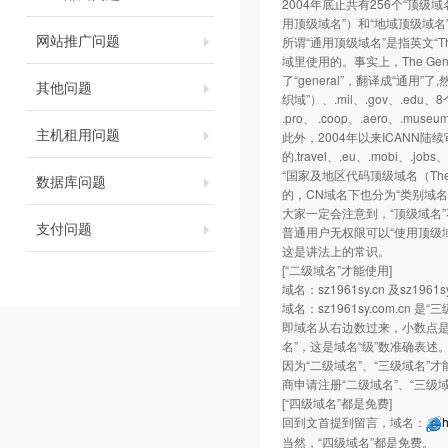
2004年底止共有256个“顶级
用顶级域名”）和“地域顶级域名
网站推广问题
所谓“通用顶级域名”是指英文“The
域里使用的。事实上，The Gene
了“general”，翻译成“通用”
其他问题
织域”）、.mil、.gov、.edu
.pro、 .coop、.aero、.museu
主机租用问题
此外，2004年以来ICANN陆
的.travel、.eu、.mobi、.jobs
“国家及地区代码顶级域名（The cou
数据库问题
的，CN域名下也分为“类别域名”.com.cn/.
大家一定会注意到，“顶级域名
支付问题
普通用户无权限可以“使用顶级
这是讲法上的常识。
[“二级域名”才能使用]
域名：sz1961sy.cn 及sz1961
域名：sz1961sy.com.cn 是“三
即域名从右边数过来，小数点是第二
名”，这是域名“级”数准确表述
因为“二级域名”、“三级域名”
商申请注册“二级域名”、“三级
[“四级域名”都是免费]
回到文首提到留言，域名：
h
当然，“四级域名”都是免费。