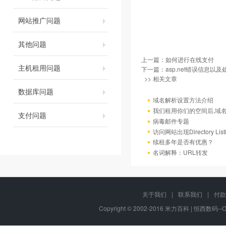
网站推广问题
其他问题
上一篇：
如何进行在线支付
主机租用问题
下一篇：
asp.net错误信息以
>> 相关文章
数据库问题
域名解析设置方法介绍
我们租用你们的空间后,域
支付问题
病毒邮件专题
访问网站出现Directory Lis
续租多年是否有优惠？
名词解释：URL转发
关于我们
|
联系我们
|
付款
Copyright © 2002-2016 米力百科 | 恒西数码--OM