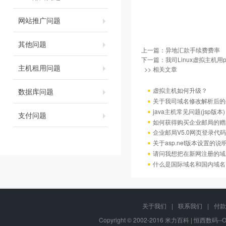
网站推广问题
其他问题
上一篇：
异地汇款手续费费率
下一篇：
我司Linux虚拟主机用
主机租用问题
>> 相关文章
虚拟主机如何升级？
数据库问题
关于我司域名修改解析后的
java主机常见问题(jsp版本)
支付问题
如何获得购买企业邮局的赠
企业邮局V5.0网页登录代码
关于asp.net版本设置的说
请问我想把在新网注册的域
什么是国际域名和国内域名
关于我们
|
联系我们
|
付款
Copyright © 2002-2016 米力百科 | 恒西数码--OM